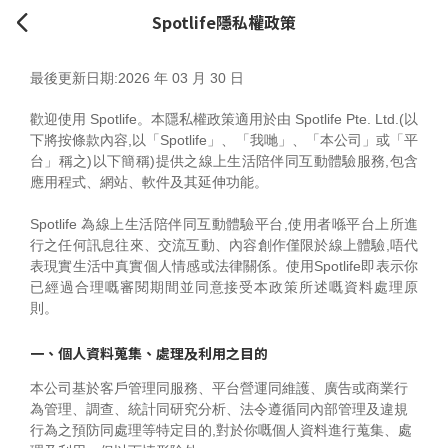
Spotlife隱私權政策
最後更新日期:2026 年 03 月 30 日
歡迎使用 Spotlife。本隱私權政策適用於由 Spotlife Pte. Ltd.(以
下將按條款內容,以「Spotlife」、「我哋」、「本公司」或「平
台」稱之)以下簡稱)提供之線上生活陪伴同互動體驗服務,包含
應用程式、網站、軟件及其延伸功能。
Spotlife 為線上生活陪伴同互動體驗平台,使用者喺平台上所進
行之任何訊息往來、交流互動、內容創作僅限於線上體驗,唔代
表現實生活中真實個人情感或法律關係。使用Spotlife即表示你
已經過合理嘅審閱期間並同意接受本政策所述嘅資料處理原
則。
一、個人資料蒐集、處理及利用之目的
本公司基於客戶管理同服務、平台營運同維護、廣告或商業行
為管理、調查、統計同研究分析、法令遵循同內部管理及違規
行為之預防同處理等特定目的,對於你嘅個人資料進行蒐集、處