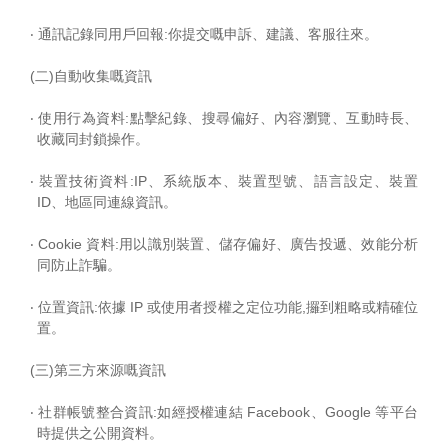
‧ 通訊記錄同用戶回報:你提交嘅申訴、建議、客服往來。
(二)自動收集嘅資訊
‧ 使用行為資料:點擊紀錄、搜尋偏好、內容瀏覽、互動時長、
收藏同封鎖操作。
‧ 裝置技術資料:IP、系統版本、裝置型號、語言設定、裝置
ID、地區同連線資訊。
‧ Cookie 資料:用以識別裝置、儲存偏好、廣告投遞、效能分析
同防止詐騙。
‧ 位置資訊:依據 IP 或使用者授權之定位功能,攞到粗略或精確位
置。
(三)第三方來源嘅資訊
‧ 社群帳號整合資訊:如經授權連結 Facebook、Google 等平台
時提供之公開資料。