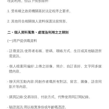
理及利用。但以下情形除外:
1. 受有權之政府機關基於法定程序之要求。
2. 其他符合相關個人資料保護法規情形。
二、個人資料蒐集、處理及利用之之類別
(一)用戶提供嘅資料
‧ 註冊資訊:使用者名稱、密碼、聯絡方式、生日或其他驗證所
需資訊。
‧ 個人檔案同偏好:上傳之頭像、簡介、自訂喜好、文字同多媒
體內容。
‧ 聊天同互動內容:同創作者嘅所有對話、留言、圖像、語音同
影片等內容。
‧ 購買記錄:交易項目、付款方式、代幣使用同訂閱紀錄。
‧ 驗證資訊:用以核實身份或年齡嘅憑證。