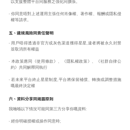
以支援整體平台同服務之強化同擴張。
‧ 你同意唔對上述運用主張任何肖像權、著作權、報酬或隱私侵
權等請求。
五、違規風險同責任聲明
‧ 用戶唔得透過非官方或灰色渠道獲得星星,違者將被永久封禁
並取消所有權益
‧ 本政策應同《使用條款》、《隱私權政策》、《社群自律公
約》共同解釋同執行
‧ 若未來平台終止星星制度,平台將保留補償、轉換或調整措施
嘅最終決定權
六、資料分享同揭露原則
我哋喺以下情況可能同第三方分享你嘅資料:
‧ 經你明確授權或操作同意時;